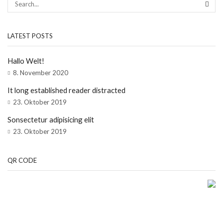
SEAR
LATEST POSTS
Hallo Welt!
8. November 2020
It long established reader distracted
23. Oktober 2019
Sonsectetur adipisicing elit
23. Oktober 2019
QR CODE