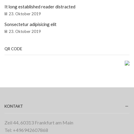
It long established reader distracted
23. Oktober 2019
Sonsectetur adipisicing elit
23. Oktober 2019
QR CODE
KONTAKT
Zeil 44, 60313 Frankfurt am Main
Tel: +496942607868