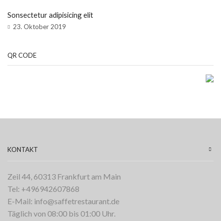
Sonsectetur adipisicing elit
23. Oktober 2019
QR CODE
KONTAKT
Zeil 44, 60313 Frankfurt am Main
Tel: +496942607868
E-Mail: info@saffetrestaurant.de
Täglich von 08:00 bis 01:00 Uhr.