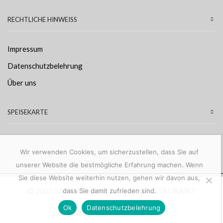
RECHTLICHE HINWEISS
Impressum
Datenschutzbelehrung
Über uns
SPEISEKARTE
Wir verwenden Cookies, um sicherzustellen, dass Sie auf
unserer Website die bestmögliche Erfahrung machen. Wenn
Sie diese Website weiterhin nutzen, gehen wir davon aus,
© 2025 SAFF-ET GRILL & STEAK RESTAURANT
dass Sie damit zufrieden sind.
Ok
Datenschutzbelehrung
| ALLE RECHTE VORBEHALTEN.