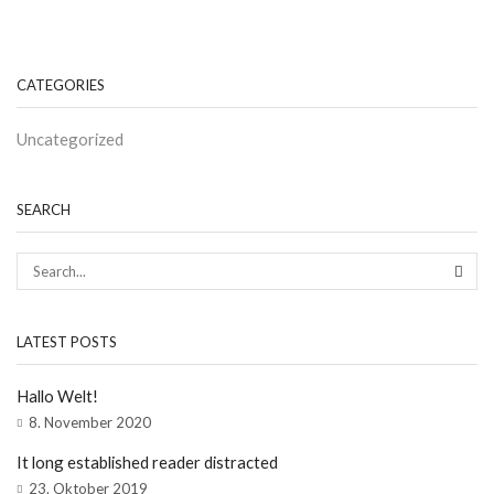
CATEGORIES
Uncategorized
SEARCH
SEAR
LATEST POSTS
Hallo Welt!
8. November 2020
It long established reader distracted
23. Oktober 2019