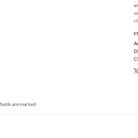
am
ve
cl
P
A
D
Cl
 fields are marked