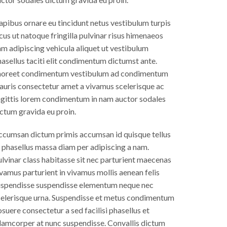
pibus ornare eu tincidunt netus vestibulum turpis
cus ut natoque fringilla pulvinar risus himenaeos
m adipiscing vehicula aliquet ut vestibulum
asellus taciti elit condimentum dictumst ante.
aoreet condimentum vestibulum ad condimentum
auris consectetur amet a vivamus scelerisque ac
agittis lorem condimentum in nam auctor sodales
ctum gravida eu proin.
ccumsan dictum primis accumsan id quisque tellus
 phasellus massa diam per adipiscing a nam.
lvinar class habitasse sit nec parturient maecenas
vamus parturient in vivamus mollis aenean felis
uspendisse suspendisse elementum neque nec
celerisque urna. Suspendisse et metus condimentum
suere consectetur a sed facilisi phasellus et
lamcorper at nunc suspendisse. Convallis dictum