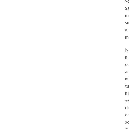
ve
Sa
ni
s
al
mo
N
ni
co
ad
nu
tu
hi
ve
d
c
s
au