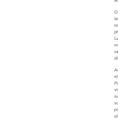
Da
la
na
ph
L
m
s
di
A
et
Pu
vi
s
s
po
ul