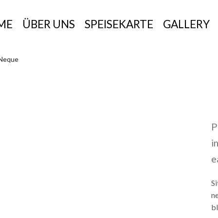
ME
ÜBER UNS
SPEISEKARTE
GALLERY
 Neque
P
i
e
Si
ne
bl