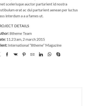
et scelerisque auctor parturient id nostra
stibulum erat ac dui parturient aenean per luctus
ass interdum a a a fames ut.
ROJECT DETAILS
uthor:
8theme Team
ate:
11.23 am, 2 march 2015
ient:
International “8theme” Magazine