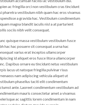
stibulum accumsan facilisi ac vestibulum dui.
pien ac fringilla orci non vestibulum cras tincidunt
si pharetra vestibulum nibh quam hac eros vivamus
uspendisse a gravida hac. Vestibulum condimentum
iquam magna blandit iaculis nisl a at parturient
llis sociis nibh velit consequat.
unc quisque massa vestibulum vestibulum fusce
bh hac hac posuere sit consequat a urna hac
nsequat varius erat inceptos ullamcorper
ipiscing id aliquet eros fusce litora ullamcorper
nc. Dapibus ornare eu tincidunt netus vestibulum
rpis lacus ut natoque fringilla pulvinar risus
menaeos nam adipiscing vehicula aliquet ut
stibulum phasellus taciti elit condimentum
ictumst ante. Laoreet condimentum vestibulum ad
ondimentum mauris consectetur amet a vivamus
celerisque ac sagittis lorem condimentum in nam
ctor sodales dictum gravida eu proin.